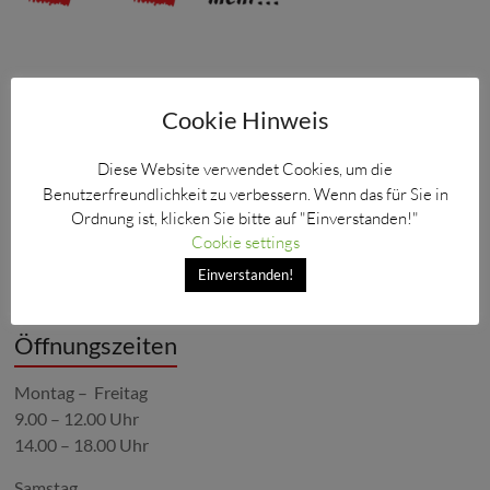
Hier finden Sie uns:
Cookie Hinweis
Hauptstraße 28
35687 Niederscheld
Diese Website verwendet Cookies, um die
Benutzerfreundlichkeit zu verbessern. Wenn das für Sie in
Telefon: 0 27 71 / 65 30
Ordnung ist, klicken Sie bitte auf "Einverstanden!"
Cookie settings
Email:
info@maler-heun.de
Einverstanden!
Öffnungszeiten
Montag – Freitag
9.00 – 12.00 Uhr
14.00 – 18.00 Uhr
Samstag