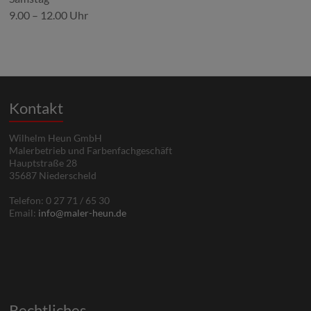
9.00 – 12.00 Uhr
Kontakt
Wilhelm Heun GmbH
Malerbetrieb und Farbenfachgeschäft
Hauptstraße 28
35687 Niederscheld
Telefon: 0 27 71 / 65 30
Email:
info@maler-heun.de
Rechtliches