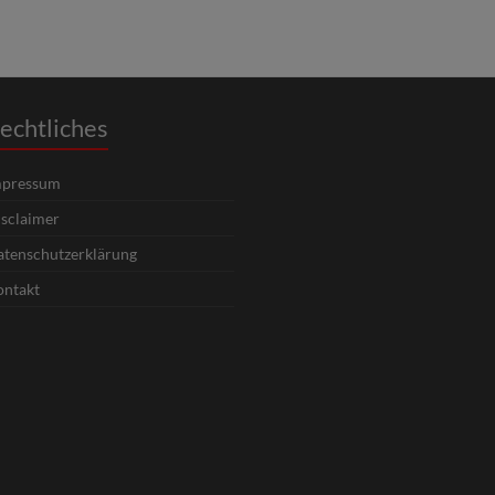
echtliches
mpressum
sclaimer
tenschutzerklärung
ntakt