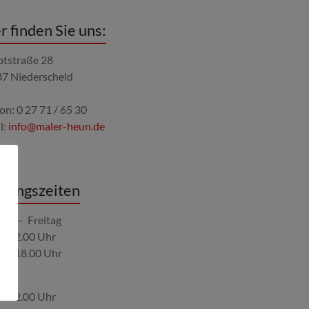
r finden Sie uns:
tstraße 28
7 Niederscheld
fon: 0 27 71 / 65 30
l:
info@maler-heun.de
nungszeiten
ag – Freitag
 – 12.00 Uhr
0 – 18.00 Uhr
stag
 – 12.00 Uhr