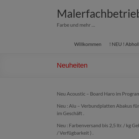
Zum
Inhalt
Malerfachbetri
springen
Farbe und mehr …
Willkommen
! NEU ! Abhol
Neuheiten
Neu Acoustic – Board Haro im Prog
Neu : Alu – Verbundplatten Abakus für 
im Geschäft .
Neu : Farbenversand bis 2,5 ltr. / kg G
/ Verfügbarkeit ) .