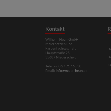
Kontakt
R
Wilhelm Heun GmbH
I
Malerbetrieb und
Farbenfachgeschäft
Di
Hauptstraße 28
Da
35687 Niederscheld
Ko
Telefon: 0 27 71 / 65 30
Email:
info@maler-heun.de