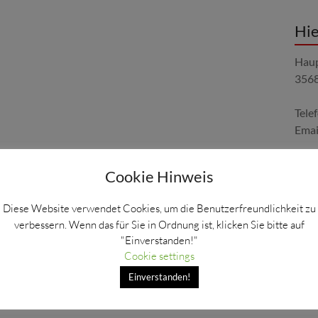
Hie
Haup
3568
Tele
Emai
Cookie Hinweis
Öff
Diese Website verwendet Cookies, um die Benutzerfreundlichkeit zu
verbessern. Wenn das für Sie in Ordnung ist, klicken Sie bitte auf
Mont
"Einverstanden!"
9.00
Cookie settings
14.0
Einverstanden!
Sam
9.00